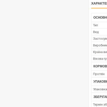
ХАРАКТЕ
ОСНОВН
Тип
Вид
Застосув
Виробни
Країна в
Вікова гр
КОРМОВ
Протеїн
УПАКОВ
Упаковка
ЗБЕРІГА
Термін зб