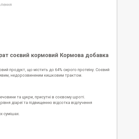
влення
трат соєвий кормовий Кормова добавка
овий продукт, що містить до 64% сирого протеїну. Соєвий
тливим, недорозвиненим кишковим трактом.
ечовини та цукри, присутні в соєвому шроті.
івня діареї та підвищенню відсотка відлучення
х сумішах.