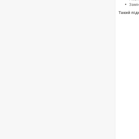
Замі
Такий під