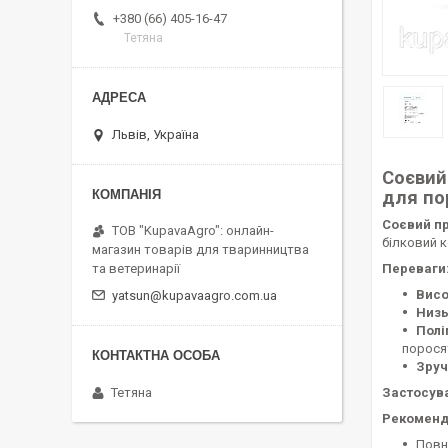
+380 (66) 405-16-47
Тетяна
Львів, Україна
Соєвий
для 
Соєвий пр
ТОВ "KupavaAgro": онлайн-
білковий 
магазин товарів для тваринництва
Переваги
та ветеринарії
Висо
yatsun@kupavaagro.com.ua
Низь
Полі
порося
Зруч
Застосув
Тетяна
Рекоменду
Повн