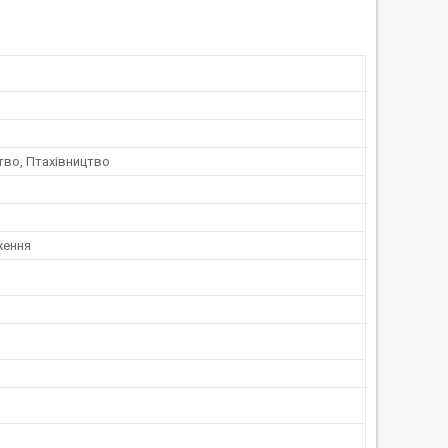
тво, Птахівництво
ження