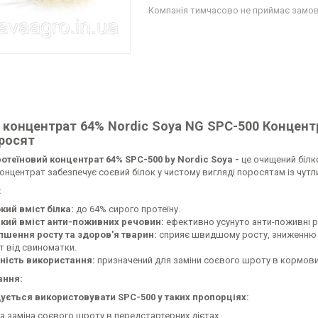
Компанія тимчасово не приймає замо
 концентрат 64% Nordic Soya NG SPC-500 Концен
поросят
отеїновий концентрат 64% SPC-500 by Nordic Soya -
це очищений білк
концентрат забезпечує соєвий білок у чистому вигляді поросятам із чу
:
кий вміст білка:
до 64% сирого протеїну.
кий вміст анти-поживних речовин:
ефективно усунуто анти-поживні р
пшення росту та здоров'я тварин:
сприяє швидшому росту, зниженню р
т від свиноматки.
ність використання:
призначений для заміни соєвого шроту в кормови
ання:
ється використовувати SPC-500 у таких пропорціях:
а заміна соєвого шроту в передстартерних дієтах.