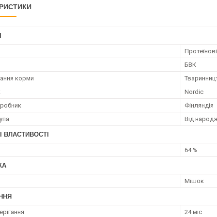
РИСТИКИ
І
Протеїнові
БВК
ання корми
Тваринниц
к
Nordic
иробник
Фінляндія
упа
Від народ
І ВЛАСТИВОСТІ
64 %
КА
Мішок
ННЯ
ерігання
24 міс