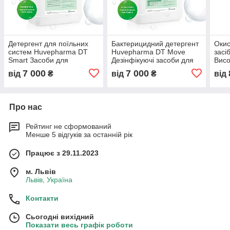
Детергент для поїльних
Бактерицидний детергент
Окис
систем Huvepharma DT
Huvepharma DT Move
засі
Smart Засоби для
Дезінфікуючі засоби для
Висо
дезінфекції обладнання
обробки інкубаторів
дезі
7 000
7 000
від
₴
від
₴
від
для сільгосп тварин
Дезінфектант
Про нас
Рейтинг не сформований
Менше 5 відгуків за останній рік
Працює з 29.11.2023
м. Львів
Львів, Україна
Контакти
Сьогодні вихідний
Показати весь графік роботи