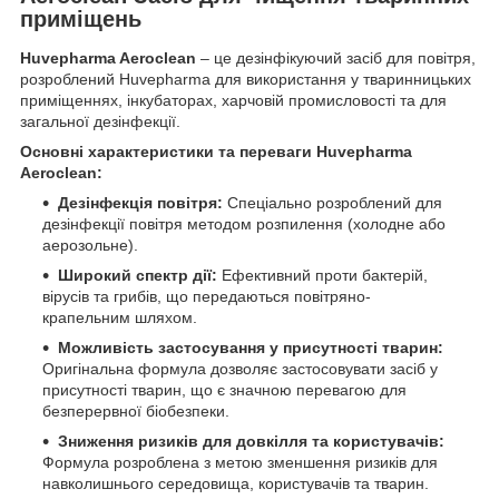
приміщень
Huvepharma Aeroclean
– це дезінфікуючий засіб для повітря,
розроблений Huvepharma для використання у тваринницьких
приміщеннях, інкубаторах, харчовій промисловості та для
загальної дезінфекції.
Основні характеристики та переваги Huvepharma
Aeroclean:
Дезінфекція повітря:
Спеціально розроблений для
дезінфекції повітря методом розпилення (холодне або
аерозольне).
Широкий спектр дії:
Ефективний проти бактерій,
вірусів та грибів, що передаються повітряно-
крапельним шляхом.
Можливість застосування у присутності тварин:
Оригінальна формула дозволяє застосовувати засіб у
присутності тварин, що є значною перевагою для
безперервної біобезпеки.
Зниження ризиків для довкілля та користувачів:
Формула розроблена з метою зменшення ризиків для
навколишнього середовища, користувачів та тварин.