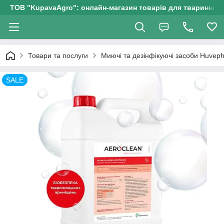
ТОВ "KupavaAgro": онлайн-магазин товарів для тваринницт
Товари та послуги
Миючі та дезінфікуючі засоби Huvep
SALE