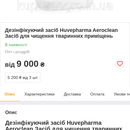
Дезінфікуючий засіб Huvepharma Aeroclean
Засіб для чищення тваринних приміщень
В наявності
Опт і роздріб
9 000
від
₴
5 200 ₴
від 3 шт.
Опис
Характеристики
Доставка
Оплата
Умови п
Опис
Дезінфікуючий засіб Huvepharma
Aeroclean Засіб для чищення тваринних