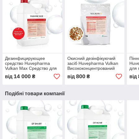
Дезинфицирующее
Окисний дезінфікуючий
Пінн
средство Huvepharma
засіб Huvepharma Vulkan
Huve
Vulkan Max Средство для
Висококонцентрований
для 
дезинфекции
дезінфікуючий засіб
для
14 000
800
від
₴
від
₴
від
животноводческих
обл
помещений
Подібні товари компанії