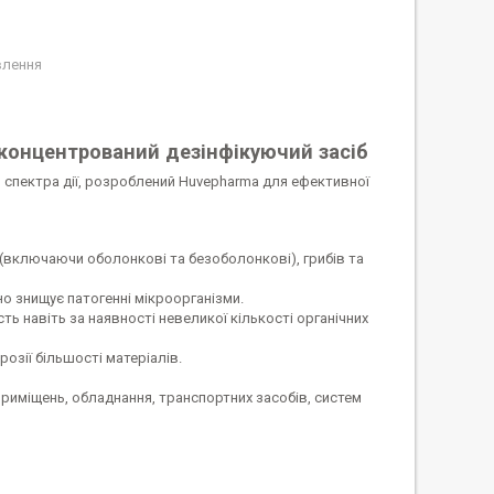
влення
концентрований дезінфікуючий засіб
спектра дії, розроблений Huvepharma для ефективної
(включаючи оболонкові та безоболонкові), грибів та
 знищує патогенні мікроорганізми.
ь навіть за наявності невеликої кількості органічних
озії більшості матеріалів.
риміщень, обладнання, транспортних засобів, систем