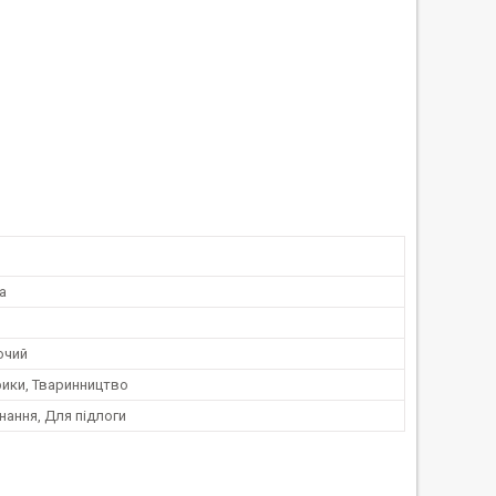
a
ючий
ики, Тваринництво
нання, Для підлоги