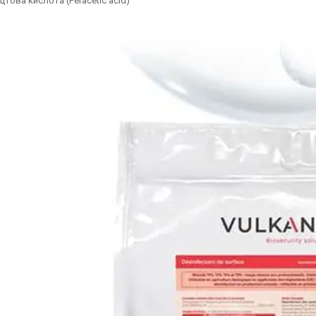
това кислота (Peracetic acid)