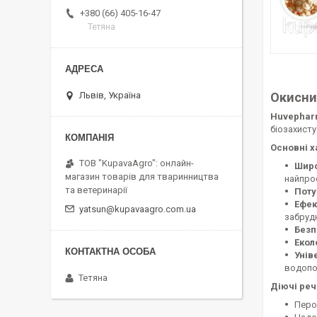
+380 (66) 405-16-47
Тетяна
Окисни
Львів, Україна
Huvephar
біозахисту
Основні х
ТОВ "KupavaAgro": онлайн-
Широ
магазин товарів для тваринництва
найпро
та ветеринарії
Поту
Ефек
yatsun@kupavaagro.com.ua
забруд
Безп
Екол
Унів
водопо
Тетяна
Діючі реч
Перо