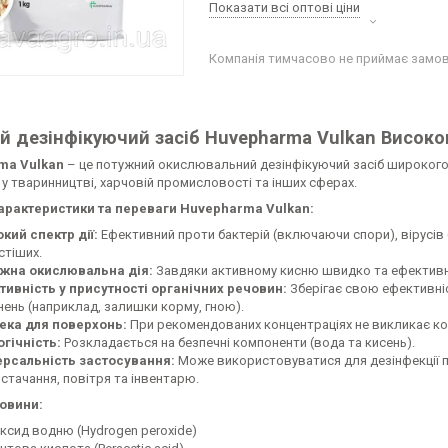
Показати всі оптові ціни
Компанія тимчасово не приймає замо
й дезінфікуючий засіб Huvepharma Vulkan Високо
ma Vulkan
– це потужний окислювальний дезінфікуючий засіб широкого 
 у тваринництві, харчовій промисловості та інших сферах.
арактеристики та переваги Huvepharma Vulkan:
кий спектр дії:
Ефективний проти бактерій (включаючи спори), вірусів 
стіших.
жна окислювальна дія:
Завдяки активному кисню швидко та ефективно
тивність у присутності органічних речовин:
Зберігає свою ефективніст
нень (наприклад, залишки корму, гною).
ека для поверхонь:
При рекомендованих концентраціях не викликає кор
огічність:
Розкладається на безпечні компоненти (вода та кисень).
ерсальність застосування:
Може використовуватися для дезінфекції п
стачання, повітря та інвентарю.
овини:
ксид водню (Hydrogen peroxide)