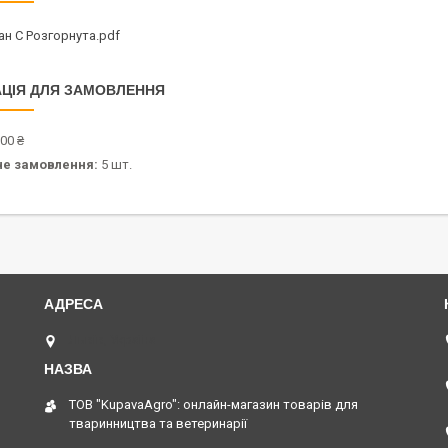
ан С Розгорнута.pdf
ЦІЯ ДЛЯ ЗАМОВЛЕННЯ
00 ₴
не замовлення:
5 шт.
Львів, Україна
ТОВ "KupavaAgro": онлайн-магазин товарів для
тваринництва та ветеринарії