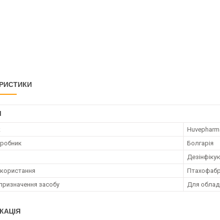
РИСТИКИ
І
к
Huvepharm
иробник
Болгарія
Дезінфіку
користання
Птахофабр
призначення засобу
Для облад
КАЦІЯ